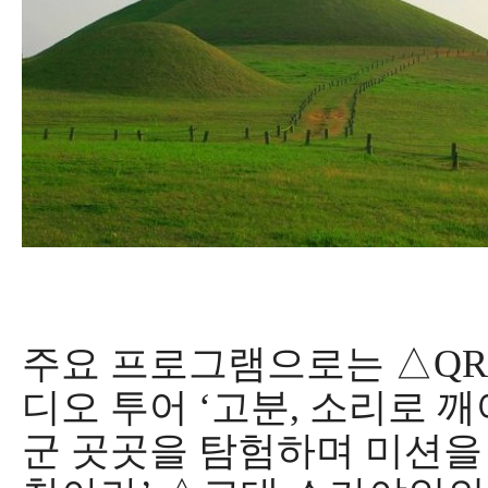
주요 프로그램으로는
△
QR
디오 투어
‘
고분
,
소리로 깨
군 곳곳을 탐험하며 미션