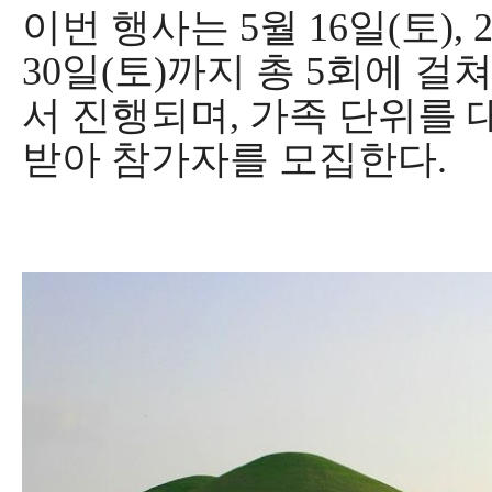
이번 행사는
5
월
16
일
(
토
), 
30
일
(
토
)
까지 총
5
회에 걸쳐
서 진행되며
,
가족 단위를 
받아 참가자를 모집한다
.