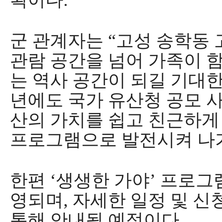
획이다
.
군 관계자는
“
고성 송학동
관람 공간을 넘어 가족이 
는 역사 공간이 되길 기대
년에도 국가 유산청 공모 
산의 가치를 쉽고 친근하게
프로그램으로 발전시켜 나
한편
‘
생생한 가야
’
프로그
영되며
,
자세한 일정 및 신
통해 안내될 예정이다
.