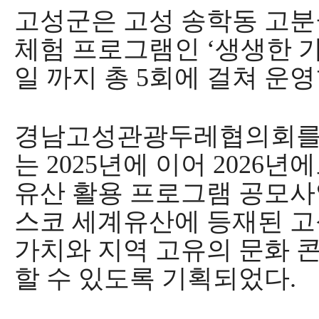
고성군
은 고성 송학동 고
체험 프로그램인
‘
생생한 
일 까지 총
5
회에 걸쳐 운
경남고성관광두레협의회를 
는
2025
년에 이어
2026
년에
유산 활용 프로그램 공모사
스코 세계유산에 등재된 고
가치와 지역 고유의 문화 
할 수 있도록 기획되었다
.