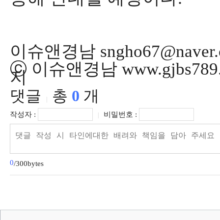
이슈앤경남 sngho67@naver.
ⓒ 이슈앤경남 www.gjbs78
지
댓글
총
0
개
|
작성자 :
비밀번호 :
|
0
/300bytes