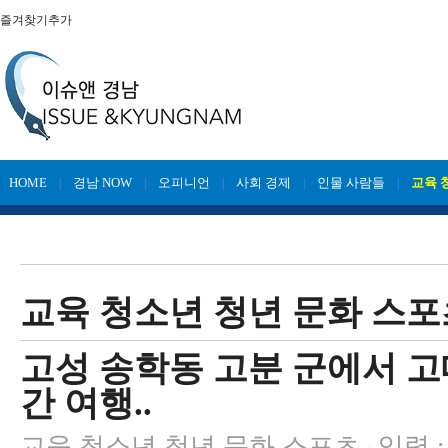
즐겨찾기추가
HOME
경남 NOW
오피니언
사회 경제
인물 사람들
교육 
|
|
|
|
|
교육 청소년 청년 문화 스포
고성 송학동 고분 군에서 고
간 여행..
교육 청소년 청년 문화 스포츠
입력 : 