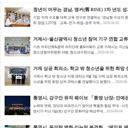
청년이 머무는 경남, 앵커(舊 RISE) 1차 년도 
기업·지역 수요를 대학 교육·연구로 연결하는 ‘경남형 수요자 중심 
취·창업 2,257명…교육–연구-취업–정주 지역...
2026-08-05
거제시~울산광역시 청소년 참여 기구 연합 교류
기초 자치단체&광역 자치단체 홈&어웨이 교류 거제시는 지난달 
청소년참여위원회 14명, 청소년수련시설...
2026-08-04
거제 상공 회의소, 학교 밖 청소년을 위한 희망 
거제시 학교 밖 청소년 지원 센터는 8월 3일 거제 상공 회의소에
소년을 위한 희망 상자 20박스를 전달했다고 밝혔다. ...
2026-08
통영시, 강구안 뮤직 웨이브 「통영 난장: 안예
노래와 연희, 장단과 퍼포먼스가 빚어낸 특별한 협업 무대 - 시민
영시가 지난 1일(토) 강구안 문화마당 해상무대...
2026-08-04
통영시, 동피랑 벽화 리뉴얼 본격화…‘페인트 페