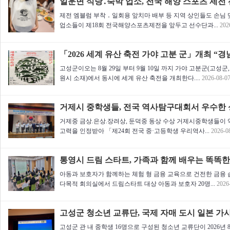
일운면 식당․숙박 업소, 전국 해양 스포츠 제전
제전 엠블럼 부착 ․ 일회용 앞치마 배부 등 지역 상인들도 손님
업소들이 제18회 전국해양스포츠제전을 앞두고 선수단과...
202
「2026 세계 유산 축전 가야 고분 군」개최 “경남
고성군이오는 8월 29일 부터 9월 10일 까지 가야 고분군(고성군,
원시 소재)에서 동시에 세계 유산 축전을 개최한다....
2026-08-0
거제시 중학생들, 전국 역사탐구대회서 우수한
거제중 금상.은상.장려상, 둔덕중 동상 수상 거제시중학생들이 
고력을 인정받아 「제24회 전국 중·고등학생 우리역사...
2026-0
통영시 드림 스타트, 가족과 함께 배우는 똑똑한
아동과 보호자가 함께하는 체험 형 금융 교육으로 건전한 금융 습
다목적 회의실에서 드림스타트 대상 아동과 보호자 20명...
2026
고성군 청소년 교류단, 국제 자매 도시 일본 가
고성군 관 내 중학생 16명으로 구성된 청소년 교류단이 2026년 8