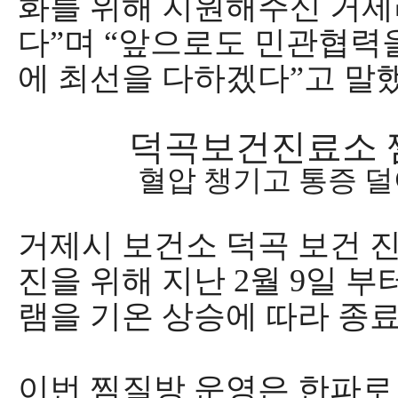
화를 위해 지원해주신 거
다
”
며
“
앞으로도 민관협력을
에 최선을 다하겠다
”
고 말
덕곡보건진료소 
혈압 챙기고 통증 
거제시 보건소
덕곡 보건 
진을 위해 지난
2
월
9
일 부
램을 기온 상승에 따라 종
이번 찜질방 운영은 한파로