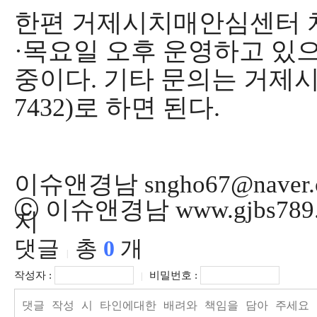
한편 거제시치매안심센터 
·
목요일 오후 운영하고 있
중이다
.
기타 문의는 거제
7432)
로 하면 된다
.
이슈앤경남 sngho67@naver.
ⓒ 이슈앤경남 www.gjbs78
지
댓글
총
0
개
|
작성자 :
비밀번호 :
|