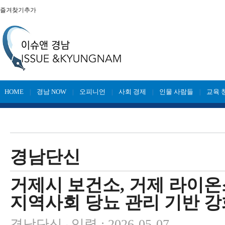
즐겨찾기추가
HOME
경남 NOW
오피니언
사회 경제
인물 사람들
교육 
|
|
|
|
|
경남단신
거제시 보건소, 거제 라이온
지역사회 당뇨 관리 기반 강
경남단신
입력 : 2026-05-07