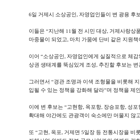
6
일 거제시 소상공인
,
자영업인들이 변 광용 후보
이들은
“
지난해
11
월 전 시민 대상
,
거제사랑상품
마중물이 되었고
,
마치 가뭄에 단비 같은 지원
이어
“
소상공인
,
자영업인에게 실질적으로 체감되
상권 생태계를 뚝심있게 조성
,
추진할 후보는 변
그러면서
“
경관 조명과 이색 조형물을 비롯해 지
입될 수 있는 정책을 강화해 달라
”
며 정책을 제
이에 변 후보는
“
고현항
,
옥포항
,
장승포항
,
성포
확대해 야간에도 관광객이 숙소에만 머물지 않고
또
“
고현
,
옥포
,
거제면
5
일장 등 전통시장을 비롯