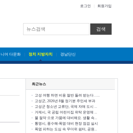
로그인
|
회원가입
검색
시니어 다문화
정치 지방자치
경남단신
|
|
최근뉴스
고성 여행 하면 비용 절반 돌려 받는다…...
고성군, 2026년 8월 정기분 주민세 부과
고성군 청소년 교류단, 국제 자매 도시 ...
거제시, 국 공립 어린이집 위탁 운영체 ...
물 절약 으로 가뭄에 대비해요. 생활 속...
통영시, 풍수해‧폭염 대비 현장 점검 실시
폭염 피하는 도심 속 무더위 쉼터, 공원...