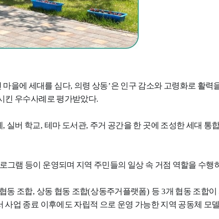
 마을에 세대를 심다
,
의령 상동
’
은 인구 감소와 고령화로 활력
복시킨 우수사례로 평가받았다
.
페
,
실버 학교
,
테마 도서관
,
주거 공간을 한 곳에 조성한 세대 통합
로그램 등이 운영되며 지역 주민들의 일상 속 거점 역할을 수행
 협동 조합
,
상동 협동 조합
(
상동주거플랫폼
)
등
3
개 협동 조합이
 사업 종료 이후에도 자립적 으로 운영 가능한 지역 공동체 모