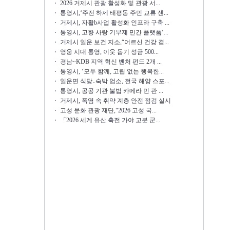
2026 거제시 관광 활성화 및 관광 서...
통영시,‘주전 하제 태평동 주민 교류 센...
거제시, 자활b사업 활성화 인프라 구축 ...
통영시, 고향 사랑 기부제 민간 플랫폼‘...
거제시 일운 보건 지소,“어르신 건강 곁...
영웅 시대 통영, 이웃 돕기 성금 500...
경남~KDB 지역 혁신 벤처 펀드 2개 ...
통영시, ‘모두 함께, 고립 없는 행복한...
일운면 식당․숙박 업소, 전국 해양 스포...
통영시, 공공 기관 불법 카메라 민 관 ...
거제시, 폭염 속 취약 계층 안전 점검 실시
고성 문화 관광 재단,"2026 고성 국...
「2026 세계 유산 축전 가야 고분 군...