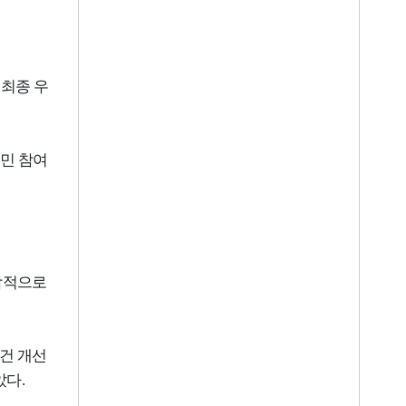
최종 우
민 참여
합적으로
건 개선
았다
.