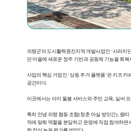
의령군의 도시활력증진지역 개발사업인
‘
사라지던
던 마을에 새로운 정주 기반과 공동체 기능을 회
사업의 핵심 거점인
‘
상동 주거 플랫폼
’
은 키즈 카
공간이다
.
이곳에서는 아이 돌봄 서비스와 주민 교육
,
실버 프
특히 안녕 의령 협동 조합
(
청춘 마실 방앗간
),
왕띠
적에 맞춰 역할을 분담하고 운영에 직접 참여하면서
한 점이 높은 평가를 받았다
.