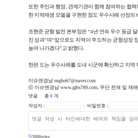
또한 주민과 행정
,
관계기관이 함께 참여하는 협력
한 지역재생 모델을 구현한 점도 우수사례 선정의 
조현준 균형 발전 본부장은
“4
년 연속 우수 등급 
진 성과
”
며
“
앞으로도 지역이 주도하는 균형성장 정
높여 나가겠다
”
고 밝혔다
.
한편 도는 우수사례를 도내 시군에 확산하고 지역 
이슈앤경남 sngho67@naver.com
ⓒ 이슈앤경남 www.gjbs789.com, 무단 전재 및 재
댓글
총
0
개
|
작성자 :
비밀번호 :
|
0
/300bytes