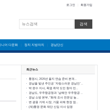
로그인
|
회원가입
검색
시니어 다문화
정치 지방자치
경남단신
|
|
최근뉴스
통영시, 2026년 을지 연습 준비 본격...
경남을 빛낸 주인공 ‘자랑스러운 경남인’...
박 완수 지사, 폭염 취약 도민 찾아 민...
경남도, 우주항공청과 ‘남해안 우주항공 ...
경남 소방 본부, “화재 조사 전문성 높...
변 광용 거제 시장, 가뭄 피해 현장 점...
(재)통영 문화 재단 신임 이사 임명