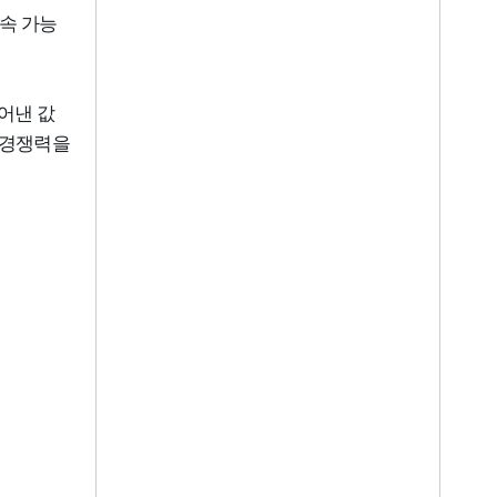
속 가능
어낸 값
 경쟁력을