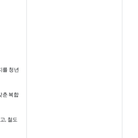
지를 청년
갖춘 복합
하고
,
철도