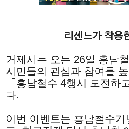
리센느가 착용한
거제시는 오는
26
일 흥남
시민들의 관심과 참여를 
「
흥남철수
4
행시 도전하고
다
.
이번 이벤트는 흥남철수기