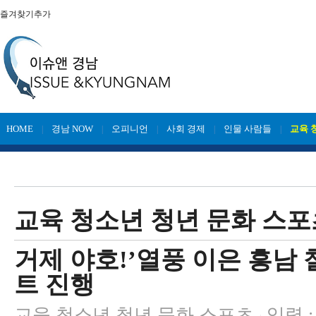
즐겨찾기추가
HOME
경남 NOW
오피니언
사회 경제
인물 사람들
교육 
|
|
|
|
|
교육 청소년 청년 문화 스포
거제 야호!’열풍 이은 흥남 
트 진행
교육 청소년 청년 문화 스포츠
입력 : 