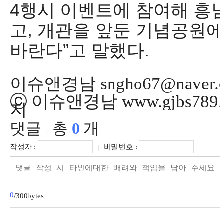
4
행시 이벤트에 참여해 흥
고
,
개관을 앞둔 기념공원에
바란다
”
고 말했다
.
이슈앤경남 sngho67@naver.
ⓒ 이슈앤경남 www.gjbs78
지
댓글
총
0
개
|
작성자 :
비밀번호 :
|
0
/300bytes