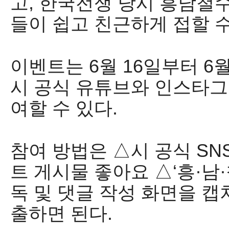
고
,
한국전쟁 당시 흥남철수
들이 쉽고 친근하게 접할 
이벤트는
6
월
16
일부터
6
시 공식 유튜브와 인스타그
여할 수 있다
.
참여 방법은
△
시 공식
SN
트 게시물 좋아요
△
‘
흥
·
남
·
독 및 댓글 작성 화면을 캡
출하면 된다
.