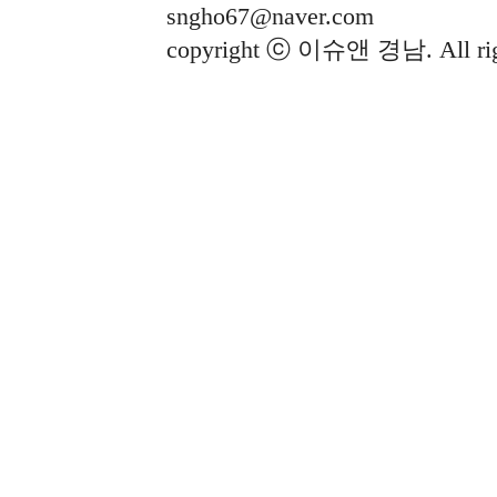
sngho67@naver.com
copyright ⓒ 이슈앤 경남. All righ