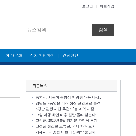
로그인
|
회원가입
검색
시니어 다문화
정치 지방자치
경남단신
|
|
최근뉴스
통영시, 기록적 폭염에 전방위 대응 나서..
경남도 <농업을 미래 성장 산업으로 본격...
<경남 관광 재단 추천> "놀고 먹고 즐...
고성 여행 하면 비용 절반 돌려 받는다…...
고성군, 2026년 8월 정기분 주민세 부과
고성군 청소년 교류단, 국제 자매 도시 ...
거제시, 국 공립 어린이집 위탁 운영체 ...