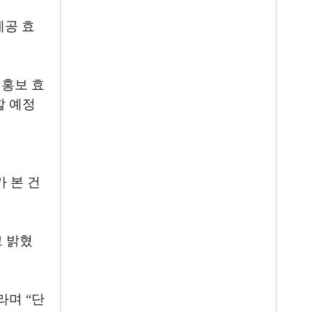
제공 효
 홍보 효
할 예정
 본 건
 밝혔
라며
“
단