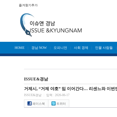
즐겨찾기추가
HOME
경남 NOW
오피니언
사회 경제
인물 사람들
|
|
|
|
ISSUE&경남
거제시, “거제 야호” 밈 이어간다… 리센느와 이번
ISSUE&경남
|
입력 : 2026-06-17
페이스북
트위터