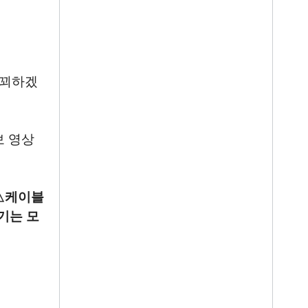
 꾀하겠
보 영상
△
케이블
기는 모