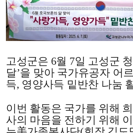
고성군
은
6
월
7
일 고성군 
달
’
을 맞아 국가유공자 어
득
,
영양사득 밑반찬 나눔 
이번 활동은 국가를 위해 
사의 마음을 전하기 위해 
누
美
가족봉사단
(
회장 김도