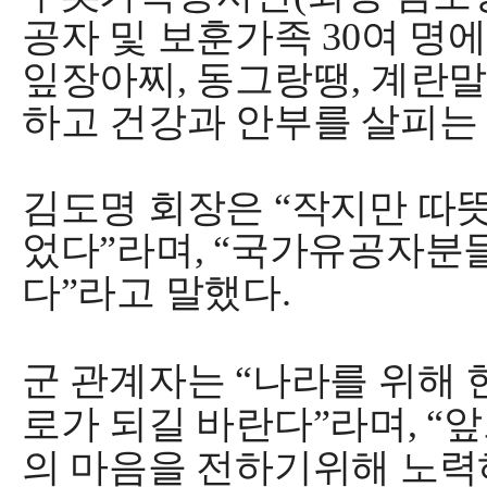
공자 및 보훈가족
30
여 명
잎장아찌
,
동그랑땡
,
계란
하고 건강과 안부를 살피는
김도명 회장은
“
작지만 따뜻
었다
”
라며
, “
국가유공자분들
다
”
라고 말했다
.
군 관계자는
“
나라를 위해 
로가 되길 바란다
”
라며
, “
앞
의 마음을 전하기위해 노