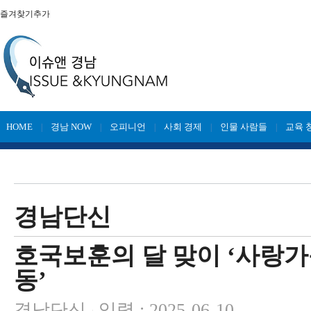
즐겨찾기추가
HOME
경남 NOW
오피니언
사회 경제
인물 사람들
교육 
|
|
|
|
|
경남단신
호국보훈의 달 맞이 ‘사랑가
동’
경남단신
입력 : 2025-06-10